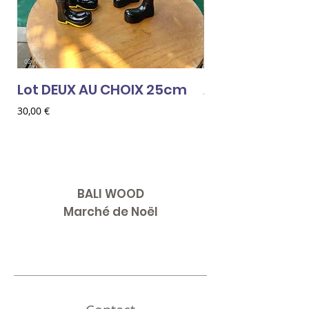
Lot DEUX AU CHOIX 25cm
AMOUR ROUGE
Prix
Prix
30,00 €
18,00 €
BALI WOOD
Marché de Noël