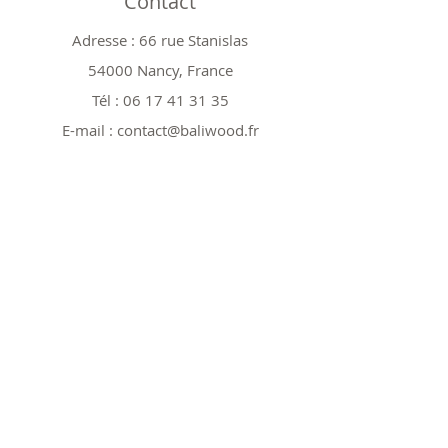
Contact
Adresse : 66 rue Stanislas
54000 Nancy, France
Tél :
06 17 41 31 35
E-mail :
contact@baliwood.fr
Boutique
Tout voir
Nos modèles 25cm
Nos modèles 40cm
Nos modèles spéciaux
Nos Promos
Politique
Expéditions et retours