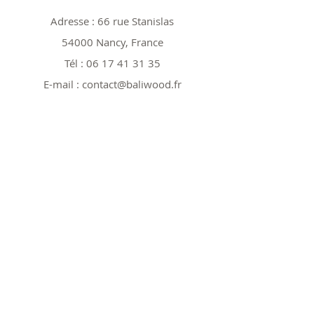
Adresse : 66 rue Stanislas
54000 Nancy, France
Tél :
06 17 41 31 35
E-mail :
contact@baliwood.fr
Boutique
Tout voir
Nos modèles 25cm
Nos modèles 40cm
Nos modèles spéciaux
Nos Promos
Politique
Expéditions et retours