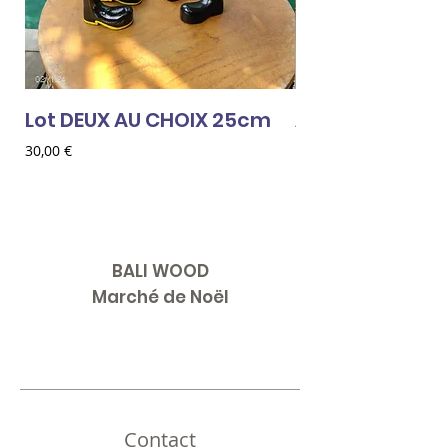
Lot DEUX AU CHOIX 25cm
AMOUR ROUGE
Prix
Prix
30,00 €
18,00 €
BALI WOOD
Marché de Noël
Contact