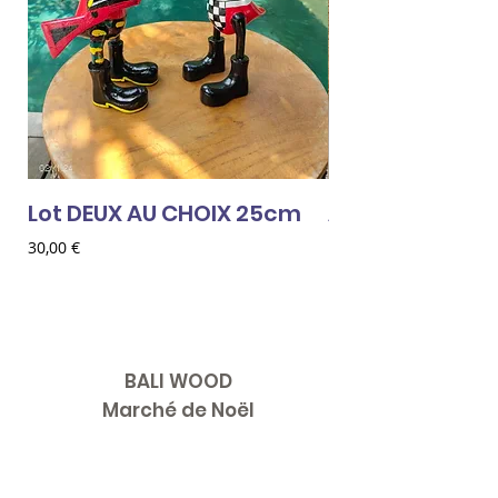
Lot DEUX AU CHOIX 25cm
AMOUR ROUGE
Prix
Prix
30,00 €
18,00 €
BALI WOOD
Marché de Noël