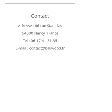
Contact
Adresse : 66 rue Stanislas
54000 Nancy, France
Tél :
06 17 41 31 35
E-mail :
contact@baliwood.fr
Boutique
Tout voir
Nos modèles 25cm
Nos modèles 40cm
Nos modèles spéciaux
Nos Promos