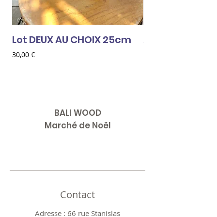
Lot DEUX AU CHOIX 25cm
AMOUR ROUGE
Prix
Prix
30,00 €
18,00 €
BALI WOOD
Marché de Noël
Contact
Adresse : 66 rue Stanislas