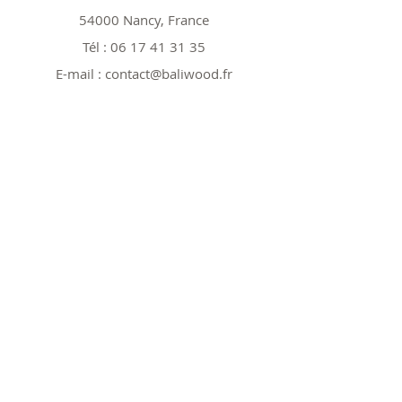
54000 Nancy, France
Tél :
06 17 41 31 35
E-mail :
contact@baliwood.fr
Boutique
Tout voir
Nos modèles 25cm
Nos modèles 40cm
Nos modèles spéciaux
Nos Promos
Politique
Expéditions et retours
Politique de boutique
Politique de cookies