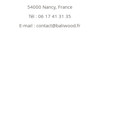
54000 Nancy, France
Tél :
06 17 41 31 35
E-mail :
contact@baliwood.fr
Boutique
Tout voir
Nos modèles 25cm
Nos modèles 40cm
Nos modèles spéciaux
Nos Promos
Politique
Expéditions et retours
Politique de boutique
Politique de cookies