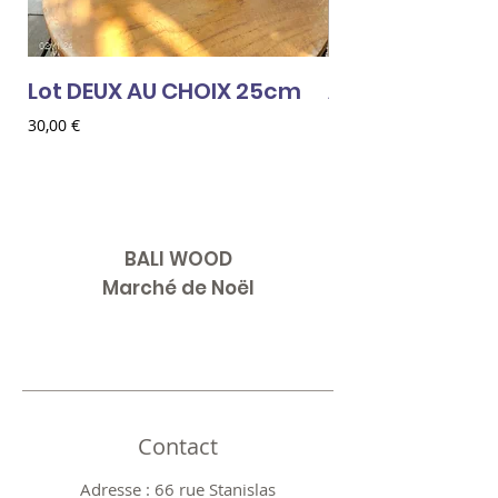
Lot DEUX AU CHOIX 25cm
AMOUR ROUGE
Prix
Prix
30,00 €
18,00 €
BALI WOOD
Marché de Noël
Contact
Adresse : 66 rue Stanislas