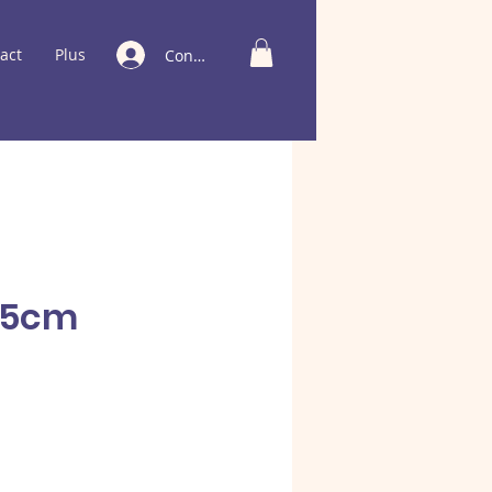
act
Plus
Connexion
25cm
x