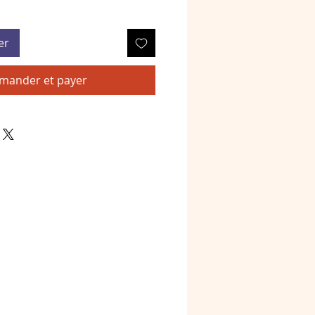
er
ander et payer