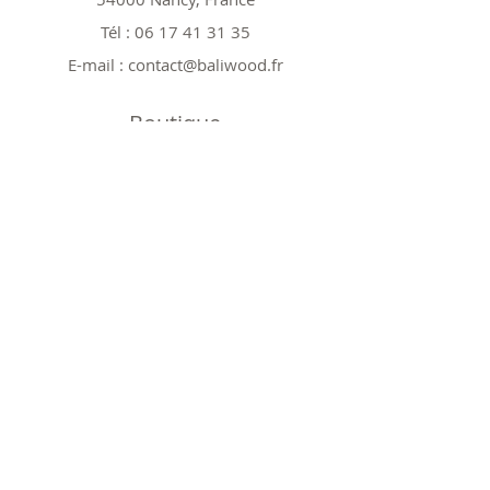
Tél :
06 17 41 31 35
E-mail :
contact@baliwood.fr
Boutique
Tout voir
Nos modèles 25cm
Nos modèles 40cm
Nos modèles spéciaux
Nos Promos
Politique
Expéditions et retours
Politique de boutique
Politique de cookies