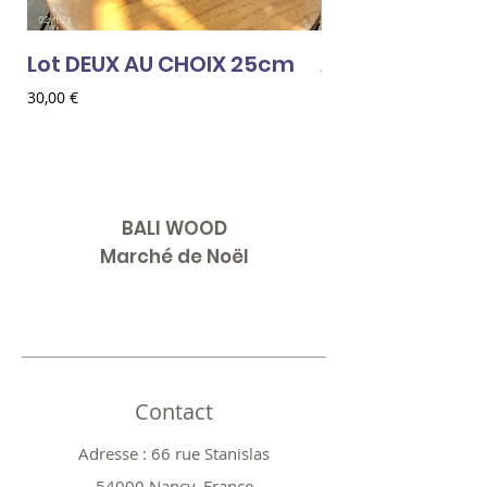
Lot DEUX AU CHOIX 25cm
AMOUR ROUGE
Prix
Prix
30,00 €
18,00 €
BALI WOOD
Marché de Noël
Contact
Adresse : 66 rue Stanislas
54000 Nancy, France